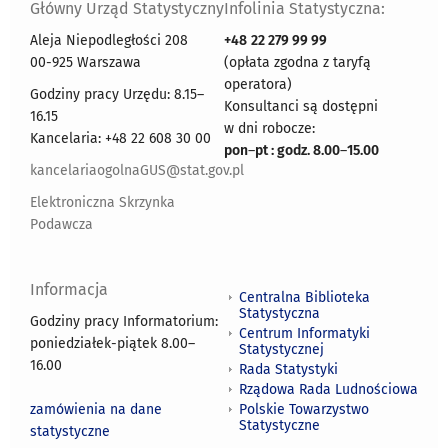
Główny Urząd Statystyczny
Infolinia Statystyczna:
Aleja Niepodległości 208
+48
22 279 99 99
00-925 Warszawa
(opłata zgodna z taryfą
operatora)
Godziny pracy Urzędu: 8.15–
Konsultanci są dostępni
16.15
w dni robocze:
Kancelaria: +48 22 608 30 00
pon
–
pt : godz. 8.00
–
15.00
kancelariaogolnaGUS@stat.gov.pl
Elektroniczna Skrzynka
Podawcza
Informacja
Centralna Biblioteka
Statystyczna
Godziny pracy Informatorium:
Centrum Informatyki
poniedziałek-piątek 8.00
–
Statystycznej
16.00
Rada Statystyki
Rządowa Rada Ludnościowa
zamówienia na dane
Polskie Towarzystwo
Statystyczne
statystyczne