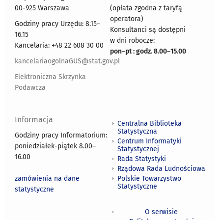
00-925 Warszawa
(opłata zgodna z taryfą
operatora)
Godziny pracy Urzędu: 8.15–
Konsultanci są dostępni
16.15
w dni robocze:
Kancelaria: +48 22 608 30 00
pon
–
pt : godz. 8.00
–
15.00
kancelariaogolnaGUS@stat.gov.pl
Elektroniczna Skrzynka
Podawcza
Informacja
Centralna Biblioteka
Statystyczna
Godziny pracy Informatorium:
Centrum Informatyki
poniedziałek-piątek 8.00
–
Statystycznej
16.00
Rada Statystyki
Rządowa Rada Ludnościowa
zamówienia na dane
Polskie Towarzystwo
Statystyczne
statystyczne
O serwisie