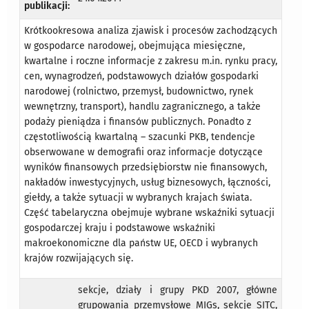
publikacji:
Krótkookresowa analiza zjawisk i procesów zachodzących
w gospodarce narodowej, obejmująca miesięczne,
kwartalne i roczne informacje z zakresu m.in. rynku pracy,
cen, wynagrodzeń, podstawowych działów gospodarki
narodowej (rolnictwo, przemysł, budownictwo, rynek
wewnętrzny, transport), handlu zagranicznego, a także
podaży pieniądza i finansów publicznych. Ponadto z
częstotliwością kwartalną – szacunki PKB, tendencje
obserwowane w demografii oraz informacje dotyczące
wyników finansowych przedsiębiorstw nie finansowych,
nakładów inwestycyjnych, usług biznesowych, łączności,
giełdy, a także sytuacji w wybranych krajach świata.
Część tabelaryczna obejmuje wybrane wskaźniki sytuacji
gospodarczej kraju i podstawowe wskaźniki
makroekonomiczne dla państw UE, OECD i wybranych
krajów rozwijających się.
sekcje, działy i grupy PKD 2007, główne
grupowania przemysłowe MIGs, sekcje SITC,