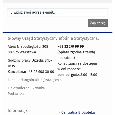
Główny Urząd Statystyczny
Infolinia Statystyczna:
Aleja Niepodległości 208
+48
22 279 99 99
00-925 Warszawa
(opłata zgodna z taryfą
operatora)
Godziny pracy Urzędu: 8.15–
Konsultanci są dostępni
16.15
w dni robocze:
Kancelaria: +48 22 608 30 00
pon
–
pt : godz. 8.00
–
15.00
kancelariaogolnaGUS@stat.gov.pl
Elektroniczna Skrzynka
Podawcza
Informacja
Centralna Biblioteka