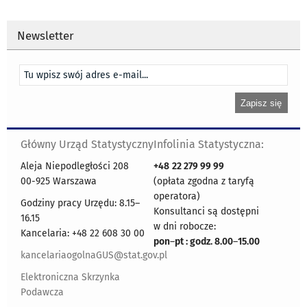
Newsletter
Główny Urząd Statystyczny
Infolinia Statystyczna:
Aleja Niepodległości 208
+48
22 279 99 99
00-925 Warszawa
(opłata zgodna z taryfą
operatora)
Godziny pracy Urzędu: 8.15–
Konsultanci są dostępni
16.15
w dni robocze:
Kancelaria: +48 22 608 30 00
pon
–
pt : godz. 8.00
–
15.00
kancelariaogolnaGUS@stat.gov.pl
Elektroniczna Skrzynka
Podawcza