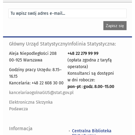
Główny Urząd Statystyczny
Infolinia Statystyczna:
Aleja Niepodległości 208
+48
22 279 99 99
00-925 Warszawa
(opłata zgodna z taryfą
operatora)
Godziny pracy Urzędu: 8.15–
Konsultanci są dostępni
16.15
w dni robocze:
Kancelaria: +48 22 608 30 00
pon
–
pt : godz. 8.00
–
15.00
kancelariaogolnaGUS@stat.gov.pl
Elektroniczna Skrzynka
Podawcza
Informacja
Centralna Biblioteka