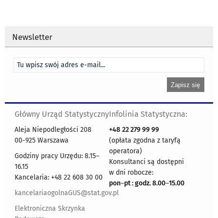
Newsletter
Główny Urząd Statystyczny
Infolinia Statystyczna:
Aleja Niepodległości 208
+48
22 279 99 99
00-925 Warszawa
(opłata zgodna z taryfą
operatora)
Godziny pracy Urzędu: 8.15–
Konsultanci są dostępni
16.15
w dni robocze:
Kancelaria: +48 22 608 30 00
pon
–
pt : godz. 8.00
–
15.00
kancelariaogolnaGUS@stat.gov.pl
Elektroniczna Skrzynka