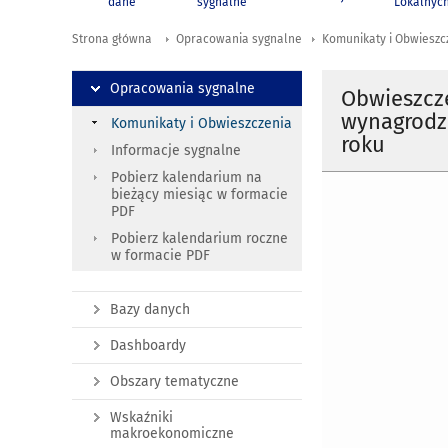
dane
sygnalne
Lokalnyc
Strona główna
Opracowania sygnalne
Komunikaty i Obwieszc
Opracowania sygnalne
Obwieszcz
wynagrodze
Komunikaty i Obwieszczenia
roku
Informacje sygnalne
Pobierz kalendarium na
bieżący miesiąc w formacie
PDF
Pobierz kalendarium roczne
w formacie PDF
Bazy danych
Dashboardy
Obszary tematyczne
Wskaźniki
makroekonomiczne