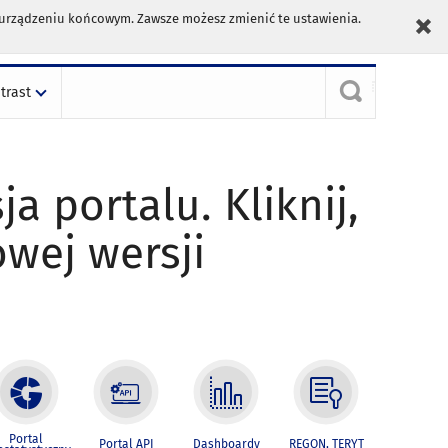
m urządzeniu końcowym. Zawsze możesz zmienić te ustawienia.
trast
ja portalu. Kliknij,
owej wersji
Portal
Portal API
Dashboardy
REGON, TERYT