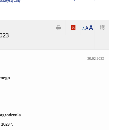
statystyczny
A
A
A
023
20.02.2023
znego
nagrodzenia
2023 r.