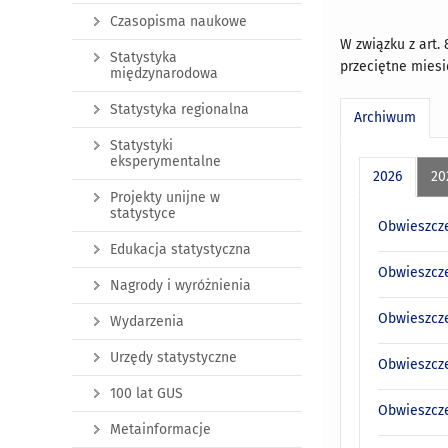
Czasopisma naukowe
W związku z art. 
Statystyka
przeciętne miesi
międzynarodowa
Statystyka regionalna
Archiwum
Statystyki
eksperymentalne
2026
20
Projekty unijne w
statystyce
Obwieszcze
Edukacja statystyczna
Obwieszcze
Nagrody i wyróżnienia
Obwieszcze
Wydarzenia
Urzędy statystyczne
Obwieszcze
100 lat GUS
Obwieszcze
Metainformacje