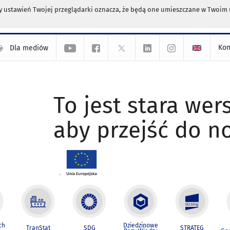
any ustawień Twojej przeglądarki oznacza, że będą one umieszczane w Twoi
Kon
Dla mediów
To jest stara wers
aby przejść do n
ch
Dziedzinowe
TranStat
SDG
STRATEG