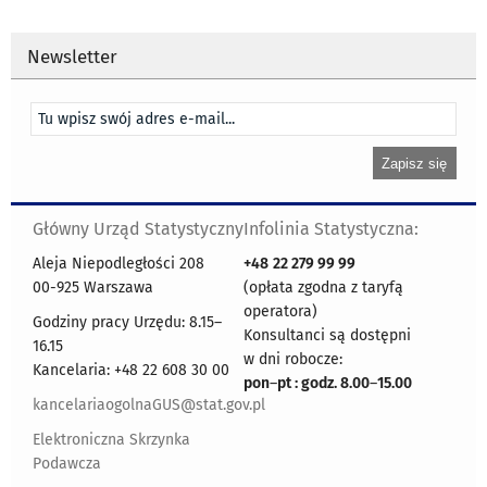
Newsletter
Główny Urząd Statystyczny
Infolinia Statystyczna:
Aleja Niepodległości 208
+48
22 279 99 99
00-925 Warszawa
(opłata zgodna z taryfą
operatora)
Godziny pracy Urzędu: 8.15–
Konsultanci są dostępni
16.15
w dni robocze:
Kancelaria: +48 22 608 30 00
pon
–
pt : godz. 8.00
–
15.00
kancelariaogolnaGUS@stat.gov.pl
Elektroniczna Skrzynka
Podawcza