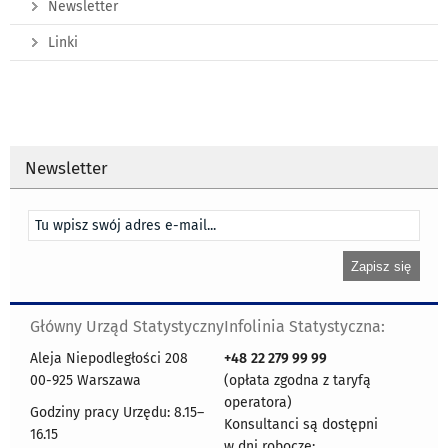
Newsletter
Linki
Newsletter
Główny Urząd Statystyczny
Infolinia Statystyczna:
Aleja Niepodległości 208
+48
22 279 99 99
00-925 Warszawa
(opłata zgodna z taryfą
operatora)
Godziny pracy Urzędu: 8.15–
Konsultanci są dostępni
16.15
w dni robocze: