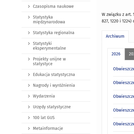
Czasopisma naukowe
W związku z art. 
Statystyka
827, 1220 i 1224
międzynarodowa
Statystyka regionalna
Archiwum
Statystyki
eksperymentalne
2026
20
Projekty unijne w
statystyce
Obwieszcze
Edukacja statystyczna
Obwieszcze
Nagrody i wyróżnienia
Wydarzenia
Obwieszcze
Urzędy statystyczne
Obwieszcze
100 lat GUS
Obwieszcze
Metainformacje