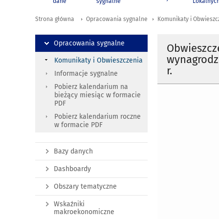
dane
sygnalne
Lokalnyc
Strona główna
Opracowania sygnalne
Komunikaty i Obwieszc
Opracowania sygnalne
Obwieszcz
wynagrodze
Komunikaty i Obwieszczenia
r.
Informacje sygnalne
Pobierz kalendarium na
bieżący miesiąc w formacie
PDF
Pobierz kalendarium roczne
w formacie PDF
Bazy danych
Dashboardy
Obszary tematyczne
Wskaźniki
makroekonomiczne