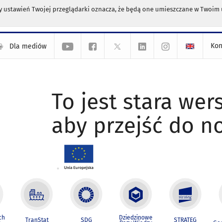
any ustawień Twojej przeglądarki oznacza, że będą one umieszczane w Twoi
Kon
Dla mediów
To jest stara wers
aby przejść do n
ch
Dziedzinowe
TranStat
SDG
STRATEG