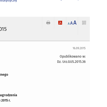
statystyczny
A
A
A
015
16.09.2015
Opublikowano w:
Dz. Urz.GUS.2015.36
znego
nagrodzenia
2015 r.