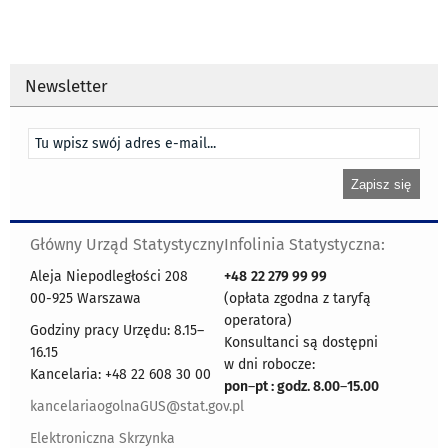
Newsletter
Główny Urząd Statystyczny
Infolinia Statystyczna:
Aleja Niepodległości 208
+48
22 279 99 99
00-925 Warszawa
(opłata zgodna z taryfą
operatora)
Godziny pracy Urzędu: 8.15–
Konsultanci są dostępni
16.15
w dni robocze:
Kancelaria: +48 22 608 30 00
pon
–
pt : godz. 8.00
–
15.00
kancelariaogolnaGUS@stat.gov.pl
Elektroniczna Skrzynka