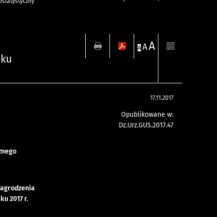
statystyczny
A
A
A
iku
17.11.2017
Opublikowane w:
Dz.Urz.GUS.2017.47
znego
nagrodzenia
ku 2017 r.