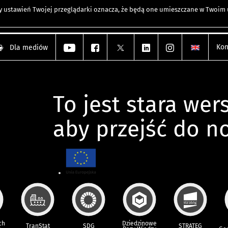
any ustawień Twojej przeglądarki oznacza, że będą one umieszczane w Twoi
Kon
Dla mediów
To jest stara wers
aby przejść do n
ch
Dziedzinowe
TranStat
SDG
STRATEG