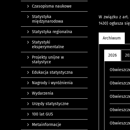
Czasopisma naukowe
Statystyka
W związku z art.
międzynarodowa
1430) ogłasza si
Statystyka regionalna
Archiwum
Statystyki
eksperymentalne
2026
20
Projekty unijne w
statystyce
Obwieszcze
Edukacja statystyczna
Nagrody i wyróżnienia
Obwieszcze
Wydarzenia
Obwieszcze
Urzędy statystyczne
Obwieszcze
100 lat GUS
Obwieszcze
Metainformacje