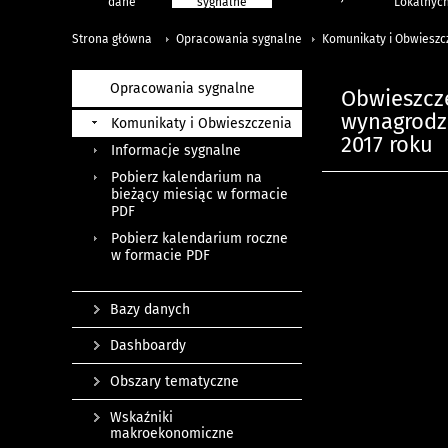
dane
sygnalne
Lokalnyc
Strona główna
Opracowania sygnalne
Komunikaty i Obwieszc
Opracowania sygnalne
Obwieszcz
wynagrodze
Komunikaty i Obwieszczenia
2017 roku
Informacje sygnalne
Pobierz kalendarium na
bieżący miesiąc w formacie
PDF
Pobierz kalendarium roczne
w formacie PDF
Bazy danych
Dashboardy
Obszary tematyczne
Wskaźniki
makroekonomiczne