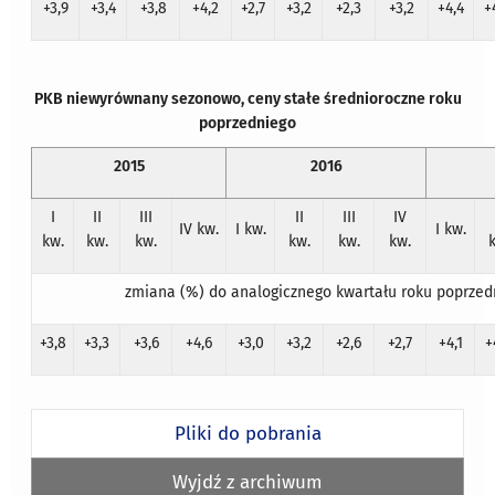
+3,9
+3,4
+3,8
+4,2
+2,7
+3,2
+2,3
+3,2
+4,4
+
PKB niewyrównany sezonowo, ceny stałe średnioroczne roku
poprzedniego
2015
2016
I
II
III
II
III
IV
IV kw.
I kw.
I kw.
kw.
kw.
kw.
kw.
kw.
kw.
zmiana (%) do analogicznego kwartału roku poprzed
+3,8
+3,3
+3,6
+4,6
+3,0
+3,2
+2,6
+2,7
+4,1
+
Pliki do pobrania
Wyjdź z archiwum