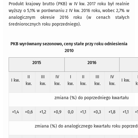
Produkt krajowy brutto (PKB) w IV kw. 2017 roku był realnie
wyższy o 5,1% w porównaniu z IV kw. 2016 roku, wobec 2,7% w
analogicznym okresie 2016 roku (w cenach stałych
średniorocznych roku poprzedniego).
PKB wyrównany sezonowo, ceny stałe przy roku odniesienia
2010
2015
2016
II
III
IV
I
II
III
IV
I kw.
I kw.
kw.
kw.
kw.
kw.
kw.
kw.
kw.
k
zmiana (%) do poprzedniego kwartału
+1,4
+0,6
+1,2
+0,9
0,0
+1,1
+0,3
+1,8
+1,1
+
zmiana (%) do analogicznego kwartału roku poprzed