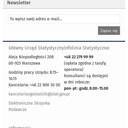
Newsletter
Główny Urząd Statystyczny
Infolinia Statystyczna:
Aleja Niepodległości 208
+48
22 279 99 99
00-925 Warszawa
(opłata zgodna z taryfą
operatora)
Godziny pracy Urzędu: 8.15–
Konsultanci są dostępni
16.15
w dni robocze:
Kancelaria: +48 22 608 30 00
pon
–
pt : godz. 8.00
–
15.00
kancelariaogolnaGUS@stat.gov.pl
Elektroniczna Skrzynka
Podawcza