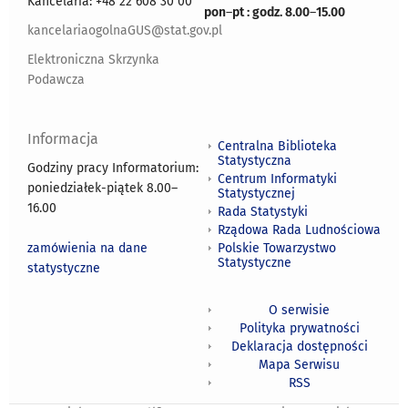
Kancelaria: +48 22 608 30 00
pon
–
pt : godz. 8.00
–
15.00
kancelariaogolnaGUS@stat.gov.pl
Elektroniczna Skrzynka
Podawcza
Informacja
Centralna Biblioteka
Statystyczna
Godziny pracy Informatorium:
Centrum Informatyki
poniedziałek-piątek 8.00
–
Statystycznej
16.00
Rada Statystyki
Rządowa Rada Ludnościowa
zamówienia na dane
Polskie Towarzystwo
Statystyczne
statystyczne
O serwisie
Polityka prywatności
Deklaracja dostępności
Mapa Serwisu
RSS