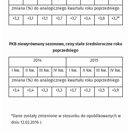
zmiana (%) do analogicznego kwartału roku poprzedniego
+3,3
+3,1
+3,1
+3,7
+3,7
+3,4
+3,6
+3,7*
PKB niewyrównany sezonowo, ceny stałe średnioroczne roku
poprzedniego
2014
2015
I kw.
II kw.
III kw.
IV kw.
I kw.
II kw.
III kw.
IV kw.
zmiana (%) do analogicznego kwartału roku poprzedniego
+3,4
+3,4
+3,3
+3,3
+3,7
+3,3
+3,5
+3,9
*Dane zostały zmienione w stosunku do opublikowanych w
dniu 12.02.2016 r.