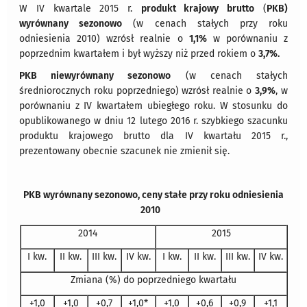
W IV kwartale 2015 r.
produkt krajowy brutto
(
PKB)
wyrównany sezonowo
(w cenach stałych przy roku
odniesienia 2010) wzrósł realnie o
1,1%
w porównaniu z
poprzednim kwartałem i był wyższy niż przed rokiem o
3,7%.
PKB niewyrównany sezonowo
(w cenach stałych
średniorocznych roku poprzedniego) wzrósł realnie o
3,9%
, w
porównaniu z IV kwartałem ubiegłego roku. W stosunku do
opublikowanego w dniu 12 lutego 2016 r. szybkiego szacunku
produktu krajowego brutto dla IV kwartału 2015 r.,
prezentowany obecnie szacunek nie zmienił się.
PKB wyrównany sezonowo, ceny stałe przy roku odniesienia
2010
2014
2015
I kw.
II kw.
III kw.
IV kw.
I kw.
II kw.
III kw.
IV kw.
Zmiana (%) do poprzedniego kwartału
+1,0
+1,0
+0,7
+1,0*
+1,0
+0,6
+0,9
+1,1