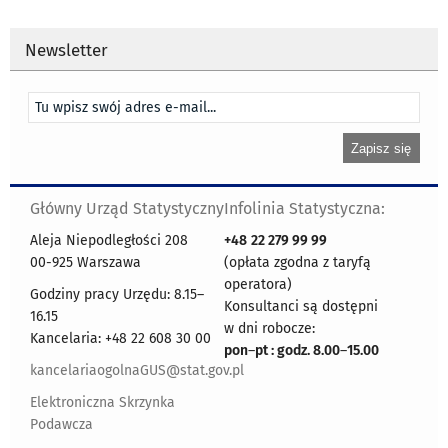
Newsletter
Główny Urząd Statystyczny
Infolinia Statystyczna:
Aleja Niepodległości 208
+48
22 279 99 99
00-925 Warszawa
(opłata zgodna z taryfą
operatora)
Godziny pracy Urzędu: 8.15–
Konsultanci są dostępni
16.15
w dni robocze:
Kancelaria: +48 22 608 30 00
pon
–
pt : godz. 8.00
–
15.00
kancelariaogolnaGUS@stat.gov.pl
Elektroniczna Skrzynka
Podawcza