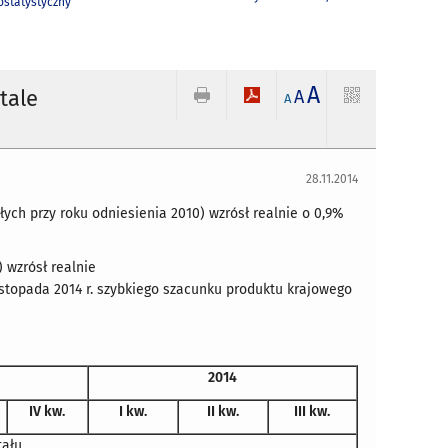
statystyczny
A
tale
A
A
28.11.2014
ych przy roku odniesienia 2010) wzrósł realnie o 0,9%
 wzrósł realnie
istopada 2014 r. szybkiego szacunku produktu krajowego
2014
IV kw.
I kw.
II kw.
III kw.
tału