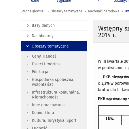
dane
sygnalne
Lokalnyc
Strona główna
Obszary tematyczne
Rachunki narodowe
Kw
Bazy danych
Wstępny sz
2014 r.
Dashboardy
Obszary tematyczne
Ceny. Handel
W III kwartale 20
Dzieci i rodzina
w porównaniu z p
Edukacja
PKB niewyrówn
Gospodarka społeczna,
o
3,3%
w porówna
wolontariat
brutto dla III k
Infrastruktura komunalna.
Nieruchomości
PKB wyrównany s
Inne opracowania
Koniunktura
I kw.
Kultura. Turystyka. Sport
Ludność