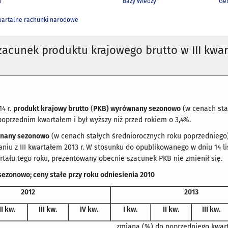
h
Bazy Wiedzy
Geo
artalne rachunki narodowe
acunek produktu krajowego brutto w III kwar
14 r.
produkt krajowy brutto
(
PKB) wyrównany sezonowo
(w cenach stał
oprzednim kwartałem i był wyższy niż przed rokiem o 3,4%.
any sezonowo
(w cenach stałych średniorocznych roku poprzedniego)
niu z III kwartałem 2013 r. W stosunku do opublikowanego w dniu 14 l
wartału tego roku, prezentowany obecnie szacunek PKB nie zmienił się.
ezonowo; ceny stałe przy roku odniesienia 2010
2012
2013
II kw.
III kw.
IV kw.
I kw.
II kw.
III kw.
zmiana (%) do poprzedniego kwar