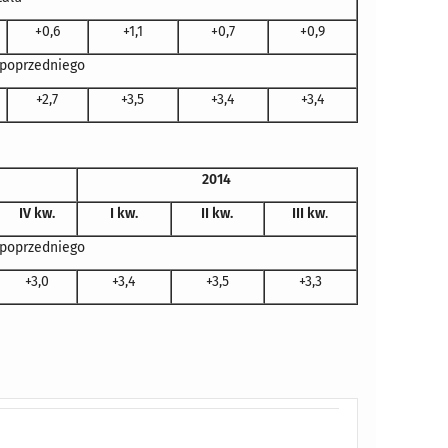
+0,6
+1,1
+0,7
+0,9
 poprzedniego
+2,7
+3,5
+3,4
+3,4
2014
IV kw.
I kw.
II kw.
III kw
.
 poprzedniego
+3,0
+3,4
+3,5
+3,3