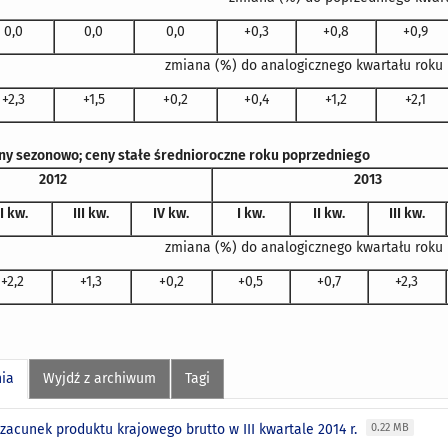
0,0
0,0
0,0
+0,3
+0,8
+0,9
zmiana (%) do analogicznego kwartału roku
+2,3
+1,5
+0,2
+0,4
+1,2
+2,1
y sezonowo; ceny stałe średnioroczne roku poprzedniego
2012
2013
II kw.
III kw.
IV kw.
I kw.
II kw.
III kw.
zmiana (%) do analogicznego kwartału roku
+2,2
+1,3
+0,2
+0,5
+0,7
+2,3
nia
Wyjdź z archiwum
Tagi
acunek produktu krajowego brutto w III kwartale 2014 r.
0.22 MB