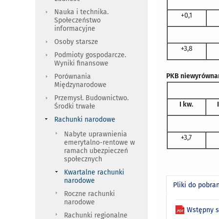
Nauka i technika.
+0,1
Społeczeństwo
informacyjne
Osoby starsze
+3,8
Podmioty gospodarcze.
Wyniki finansowe
PKB niewyrównan
Porównania
Międzynarodowe
Przemysł. Budownictwo.
I kw.
Środki trwałe
Rachunki narodowe
Nabyte uprawnienia
+3,7
emerytalno-rentowe w
ramach ubezpieczeń
społecznych
Kwartalne rachunki
narodowe
Pliki do pobra
Roczne rachunki
narodowe
Wstępny sz
Rachunki regionalne