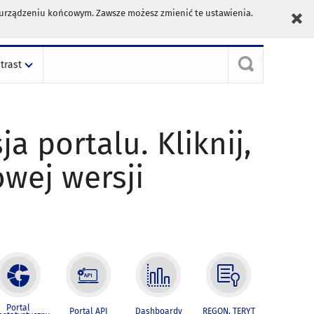
m urządzeniu końcowym. Zawsze możesz zmienić te ustawienia.
trast
ja portalu. Kliknij,
owej wersji
Portal
Portal API
Dashboardy
REGON, TERYT