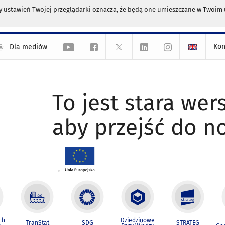
any ustawień Twojej przeglądarki oznacza, że będą one umieszczane w Twoi
Kon
Dla mediów
To jest stara wers
aby przejść do n
ch
Dziedzinowe
TranStat
SDG
STRATEG