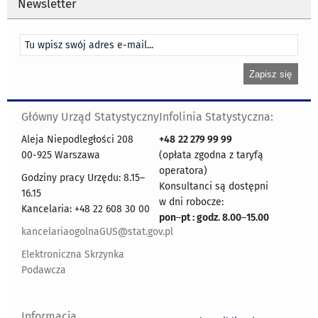
Newsletter
Główny Urząd Statystyczny
Infolinia Statystyczna:
Aleja Niepodległości 208
+48
22 279 99 99
00-925 Warszawa
(opłata zgodna z taryfą
operatora)
Godziny pracy Urzędu: 8.15–
Konsultanci są dostępni
16.15
w dni robocze:
Kancelaria: +48 22 608 30 00
pon
–
pt : godz. 8.00
–
15.00
kancelariaogolnaGUS@stat.gov.pl
Elektroniczna Skrzynka
Podawcza
Informacja