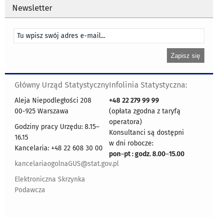
Newsletter
Główny Urząd Statystyczny
Infolinia Statystyczna:
Aleja Niepodległości 208
+48
22 279 99 99
00-925 Warszawa
(opłata zgodna z taryfą
operatora)
Godziny pracy Urzędu: 8.15–
Konsultanci są dostępni
16.15
w dni robocze:
Kancelaria: +48 22 608 30 00
pon
–
pt : godz. 8.00
–
15.00
kancelariaogolnaGUS@stat.gov.pl
Elektroniczna Skrzynka
Podawcza