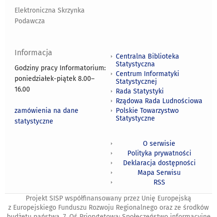
Elektroniczna Skrzynka
Podawcza
Informacja
Centralna Biblioteka
Statystyczna
Godziny pracy Informatorium:
Centrum Informatyki
poniedziałek-piątek 8.00
–
Statystycznej
16.00
Rada Statystyki
Rządowa Rada Ludnościowa
zamówienia na dane
Polskie Towarzystwo
Statystyczne
statystyczne
O serwisie
Polityka prywatności
Deklaracja dostępności
Mapa Serwisu
RSS
Projekt SISP współfinansowany przez Unię Europejską
z Europejskiego Funduszu Rozwoju Regionalnego oraz ze środków
budżetu państwa. 7. Oś Priorytetowa: Społeczeństwo informacyjne