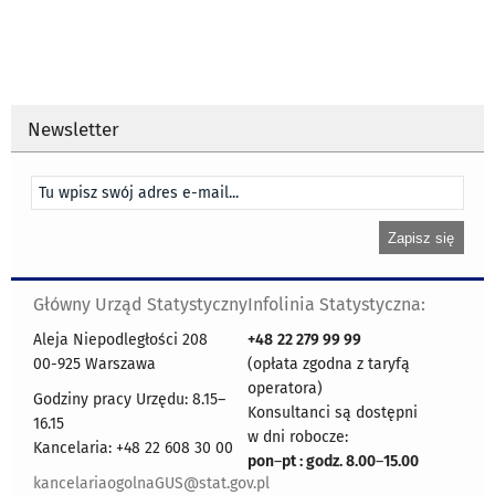
Newsletter
Główny Urząd Statystyczny
Infolinia Statystyczna:
Aleja Niepodległości 208
+48
22 279 99 99
00-925 Warszawa
(opłata zgodna z taryfą
operatora)
Godziny pracy Urzędu: 8.15–
Konsultanci są dostępni
16.15
w dni robocze:
Kancelaria: +48 22 608 30 00
pon
–
pt : godz. 8.00
–
15.00
kancelariaogolnaGUS@stat.gov.pl