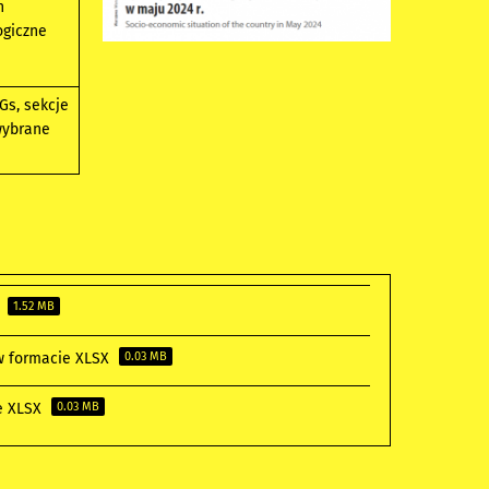
h
ogiczne
Gs, sekcje
wybrane
F
1.52 MB
 w formacie XLSX
0.03 MB
ie XLSX
0.03 MB