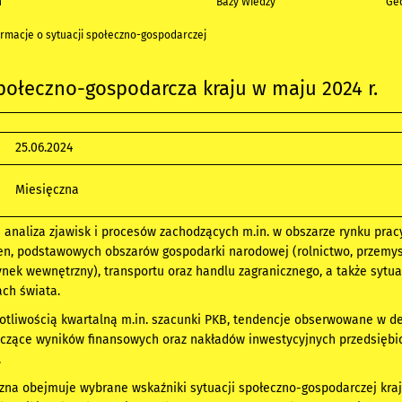
h
Bazy Wiedzy
Geo
ormacje o sytuacji społeczno-gospodarczej
połeczno-gospodarcza kraju w maju 2024 r.
25.06.2024
Miesięczna
analiza zjawisk i procesów zachodzących m.in. w obszarze rynku pracy
en, podstawowych obszarów gospodarki narodowej (rolnictwo, przemys
nek wewnętrzny), transportu oraz handlu zagranicznego, a także sytua
ch świata.
otliwością kwartalną m.in. szacunki PKB, tendencje obserwowane w de
yczące wyników finansowych oraz nakładów inwestycyjnych przedsiębi
.
zna obejmuje wybrane wskaźniki sytuacji społeczno-gospodarczej kraj