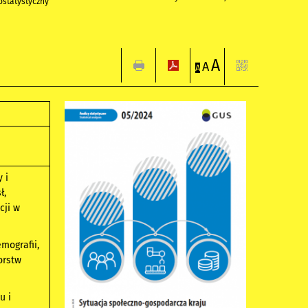
statystyczny
A
A
A
 i
ł,
cji w
mografii,
orstw
u i