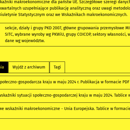
aźniki makroekonomiczne dla państw UE. Szczegółowe szeregi danyc
kwartalnych uzupełniające publikację analityczną oraz uwagi metodol
 Biuletynie Statystycznym oraz we Wskaźnikach makroekonomicznych.
sekcje, działy i grupy PKD 2007, główne grupowania przemysłowe MI
SITC, wybrane wyroby wg PKWiU, grupy COICOP, sektory własności, 
dane wg województw.
nia
Wyjdź z archiwum
Tagi
społeczno-gospodarcza kraju w maju 2024 r. Publikacja w formacie PD
skaźniki sytuacji społeczno-gospodarczej kraju w maju 2024. Tablice
e wskaźniki makroekonomiczne - Unia Europejska. Tablice w formac