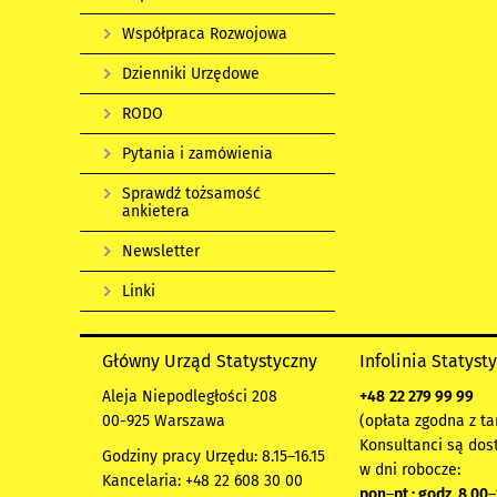
Współpraca Rozwojowa
Dzienniki Urzędowe
RODO
Pytania i zamówienia
Sprawdź tożsamość
ankietera
Newsletter
Linki
Główny Urząd Statystyczny
Infolinia Statyst
Aleja Niepodległości 208
+48
22 279 99 99
00-925 Warszawa
(opłata zgodna z ta
Konsultanci są dos
Godziny pracy Urzędu: 8.15–16.15
w dni robocze:
Kancelaria: +48 22 608 30 00
pon
–
pt : godz. 8.00
–