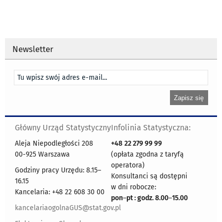
Newsletter
Główny Urząd Statystyczny
Infolinia Statystyczna:
Aleja Niepodległości 208
+48
22 279 99 99
00-925 Warszawa
(opłata zgodna z taryfą
operatora)
Godziny pracy Urzędu: 8.15–
Konsultanci są dostępni
16.15
w dni robocze:
Kancelaria: +48 22 608 30 00
pon
–
pt : godz. 8.00
–
15.00
kancelariaogolnaGUS@stat.gov.pl