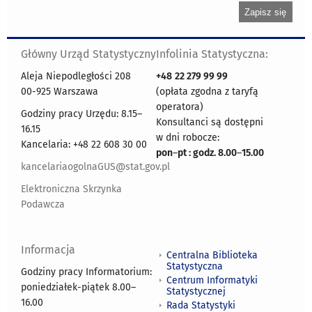
Główny Urząd Statystyczny
Infolinia Statystyczna:
Aleja Niepodległości 208
+48
22 279 99 99
00-925 Warszawa
(opłata zgodna z taryfą
operatora)
Godziny pracy Urzędu: 8.15–
Konsultanci są dostępni
16.15
w dni robocze:
Kancelaria: +48 22 608 30 00
pon
–
pt : godz. 8.00
–
15.00
kancelariaogolnaGUS@stat.gov.pl
Elektroniczna Skrzynka
Podawcza
Informacja
Centralna Biblioteka
Statystyczna
Godziny pracy Informatorium:
Centrum Informatyki
poniedziałek-piątek 8.00
–
Statystycznej
16.00
Rada Statystyki