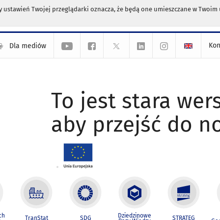
any ustawień Twojej przeglądarki oznacza, że będą one umieszczane w Twoi
Kon
Dla mediów
To jest stara wers
aby przejść do n
ch
Dziedzinowe
TranStat
SDG
STRATEG