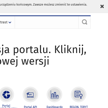
m urządzeniu końcowym. Zawsze możesz zmienić te ustawienia.
trast
ja portalu. Kliknij,
owej wersji
Portal
Portal API
Dashboardy
REGON, TERYT