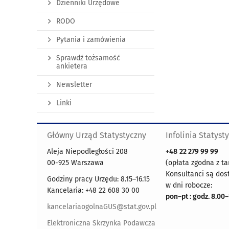
Dzienniki Urzędowe
RODO
Pytania i zamówienia
Sprawdź tożsamość
ankietera
Newsletter
Linki
Główny Urząd Statystyczny
Infolinia Statyst
Aleja Niepodległości 208
+48
22 279 99 99
00-925 Warszawa
(opłata zgodna z ta
Konsultanci są dos
Godziny pracy Urzędu: 8.15–16.15
w dni robocze:
Kancelaria: +48 22 608 30 00
pon
–
pt : godz. 8.00
–
kancelariaogolnaGUS@stat.gov.pl
Elektroniczna Skrzynka Podawcza