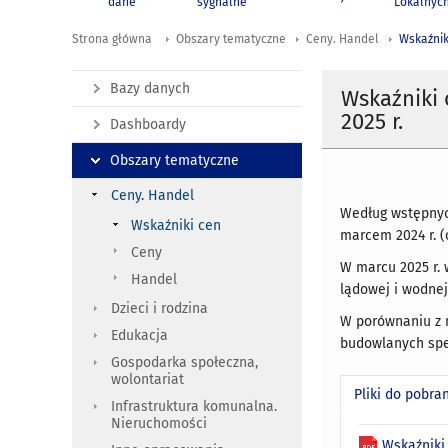
dane
sygnalne
Lokalnyc
Strona główna
Obszary tematyczne
Ceny. Handel
Wskaźnik
Bazy danych
Wskaźniki
2025 r.
Dashboardy
Obszary tematyczne
Ceny. Handel
Według wstępnych
Wskaźniki cen
marcem 2024 r. (
Ceny
W marcu 2025 r.
Handel
lądowej i wodnej
Dzieci i rodzina
W porównaniu z m
Edukacja
budowlanych spec
Gospodarka społeczna,
wolontariat
Pliki do pobra
Infrastruktura komunalna.
Nieruchomości
Wskaźniki