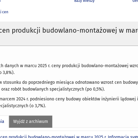
h
Bazy Wiedzy
Geo
i cen
 cen produkcji budowlano-montażowej w ma
 danych w marcu 2025 r. ceny produkcji budowlano-montażowej wzrosły
o 3,8%).
 w stosunku do poprzedniego miesiąca odnotowano wzrost cen budowy b
 oraz robót budowlanych specjalistycznych (po 0,5%).
arcem 2024 r. podniesiono ceny budowy obiektów inżynierii lądowej 
jalistycznych (o 3,7%).
nia
Wyjdź z archiwum
 cen produkcji budowlano-montażowej w marcu 2025 r. Informacja sy