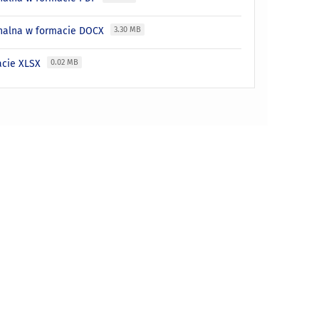
gnalna w formacie DOCX
3.30 MB
acie XLSX
0.02 MB