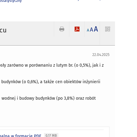
statystyczny
A
rcu
A
A
22.04.2025
 zarówno w porównaniu z lutym br. (o 0,5%), jak i z
udynków (o 0,6%), a także cen obiektów inżynierii
i wodnej i budowy budynków (po 3,8%) oraz robót
gnalna w formacie PDF
0.17 MB