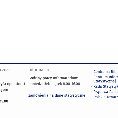
yczna:
Informacja
Centralna Bibl
Centrum Infor
Godziny pracy Informatorium:
Statystycznej
ryfą operatora)
poniedziałek-piątek 8.00
–
16.00
Rada Statystyk
tępni
Rządowa Rada
zamówienia na dane statystyczne
Polskie Towar
15.00