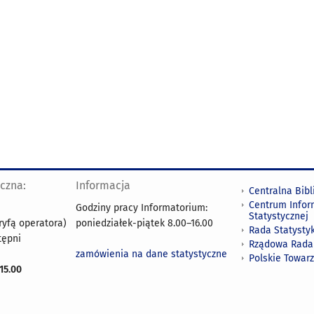
yczna:
Informacja
Centralna Bibl
Centrum Infor
Godziny pracy Informatorium:
Statystycznej
ryfą operatora)
poniedziałek-piątek 8.00
–
16.00
Rada Statystyk
tępni
Rządowa Rada
zamówienia na dane statystyczne
Polskie Towar
15.00