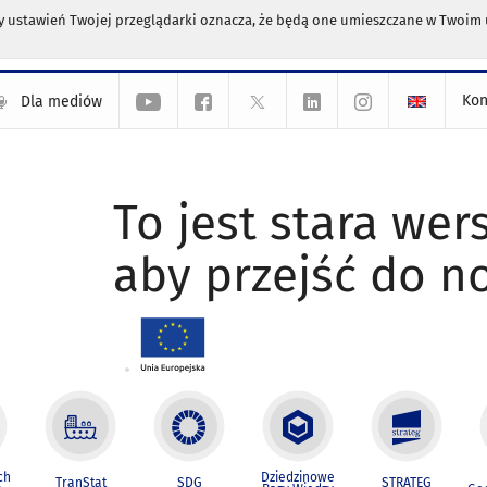
any ustawień Twojej przeglądarki oznacza, że będą one umieszczane w Twoi
Kon
Dla mediów
To jest stara wers
aby przejść do n
ch
Dziedzinowe
TranStat
SDG
STRATEG