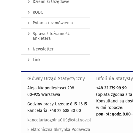
Dzienniki Urzędowe
RODO
Pytania i zamówienia
Sprawdź tożsamość
ankietera
Newsletter
Linki
Główny Urząd Statystyczny
Infolinia Statyst
Aleja Niepodległości 208
+48
22 279 99 99
00-925 Warszawa
(opłata zgodna z ta
Konsultanci są dos
Godziny pracy Urzędu: 8.15–16.15
w dni robocze:
Kancelaria: +48 22 608 30 00
pon
–
pt : godz. 8.00
–
kancelariaogolnaGUS@stat.gov.pl
Elektroniczna Skrzynka Podawcza