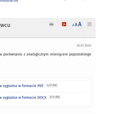
statystyczny
A
rwcu
A
A
20.07.2020
 w porównaniu z analogicznym miesiącem poprzedniego
ja sygnalna w formacie PDF
0.51 MB
ja sygnalna w formacie DOCX
0.14 MB