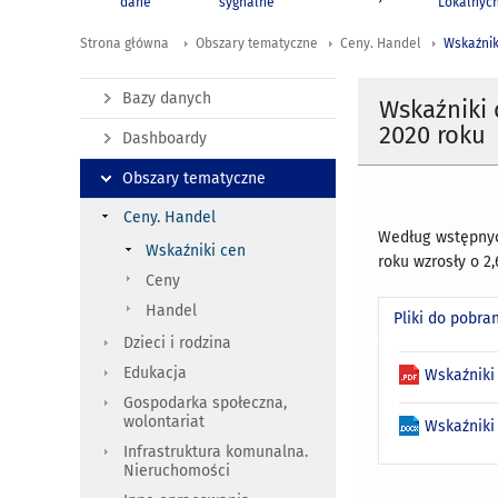
dane
sygnalne
Lokalnyc
Strona główna
Obszary tematyczne
Ceny. Handel
Wskaźnik
Bazy danych
Wskaźniki
2020 roku
Dashboardy
Obszary tematyczne
Ceny. Handel
Według wstępnyc
Wskaźniki cen
roku wzrosły o 2
Ceny
Handel
Pliki do pobra
Dzieci i rodzina
Edukacja
Wskaźniki
Gospodarka społeczna,
wolontariat
Wskaźniki
Infrastruktura komunalna.
Nieruchomości