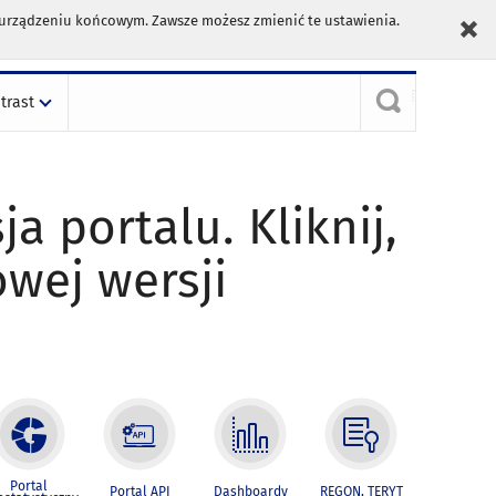
m urządzeniu końcowym. Zawsze możesz zmienić te ustawienia.
trast
ja portalu. Kliknij,
owej wersji
Portal
Portal API
Dashboardy
REGON, TERYT