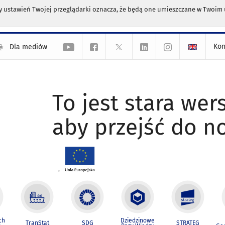
any ustawień Twojej przeglądarki oznacza, że będą one umieszczane w Twoi
Kon
Dla mediów
To jest stara wers
aby przejść do n
ch
Dziedzinowe
TranStat
SDG
STRATEG