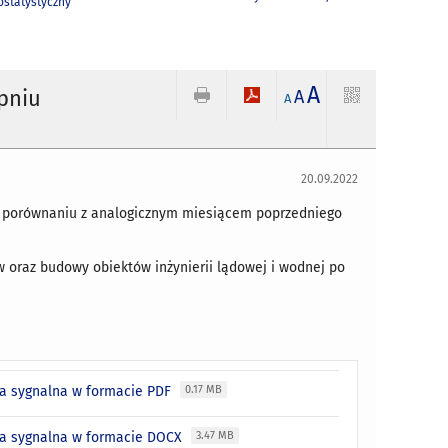
statystyczny
A
pniu
A
A
20.09.2022
w porównaniu z analogicznym miesiącem poprzedniego
w oraz budowy obiektów inżynierii lądowej i wodnej po
ja sygnalna w formacie PDF
0.17 MB
cja sygnalna w formacie DOCX
3.47 MB