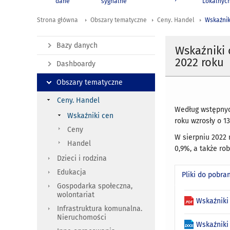
dane
sygnalne
Lokalnyc
Strona główna
Obszary tematyczne
Ceny. Handel
Wskaźnik
Bazy danych
Wskaźniki
2022 roku
Dashboardy
Obszary tematyczne
Ceny. Handel
Według wstępnyc
Wskaźniki cen
roku wzrosły o 1
Ceny
W sierpniu 2022 
Handel
0,9%, a także ro
Dzieci i rodzina
Edukacja
Pliki do pobra
Gospodarka społeczna,
wolontariat
Wskaźniki
Infrastruktura komunalna.
Nieruchomości
Wskaźniki