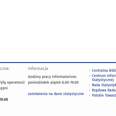
yczna:
Informacja
Centralna Bibl
Centrum Infor
Godziny pracy Informatorium:
Statystycznej
ryfą operatora)
poniedziałek-piątek 8.00
–
16.00
Rada Statystyk
tępni
Rządowa Rada
zamówienia na dane statystyczne
Polskie Towar
15.00