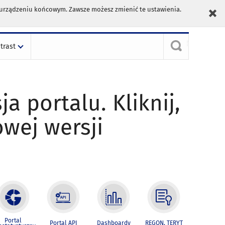
m urządzeniu końcowym. Zawsze możesz zmienić te ustawienia.
trast
ja portalu. Kliknij,
owej wersji
Portal
Portal API
Dashboardy
REGON, TERYT