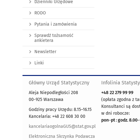
Dzienniki Urzędowe
RODO
Pytania i zamówienia
Sprawdź tożsamość
ankietera
Newsletter
Linki
Główny Urząd Statystyczny
Infolinia Statyst
Aleja Niepodległości 208
+48
22 279 99 99
00-925 Warszawa
(opłata zgodna z ta
Konsultanci są dos
Godziny pracy Urzędu: 8.15–16.15
w dni robocze:
Kancelaria: +48 22 608 30 00
pon
–
pt : godz. 8.00
–
kancelariaogolnaGUS@stat.gov.pl
Elektroniczna Skrzynka Podawcza