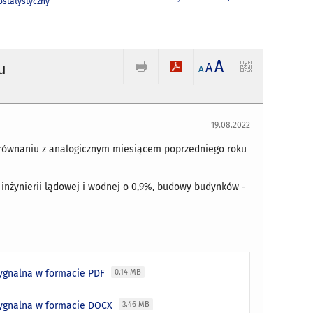
statystyczny
A
u
A
A
19.08.2022
orównaniu z analogicznym miesiącem poprzedniego roku
 inżynierii lądowej i wodnej o 0,9%, budowy budynków -
sygnalna w formacie PDF
0.14 MB
 sygnalna w formacie DOCX
3.46 MB