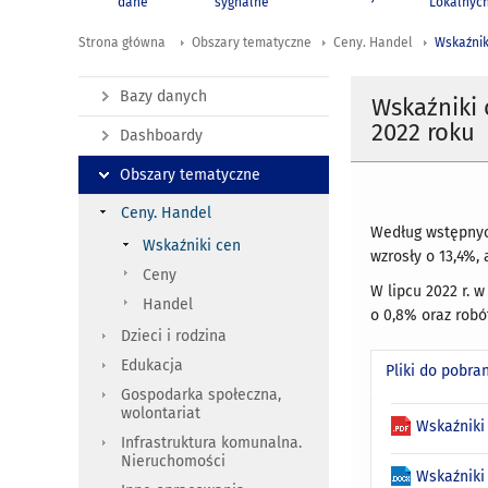
dane
sygnalne
Lokalnyc
Strona główna
Obszary tematyczne
Ceny. Handel
Wskaźnik
Bazy danych
Wskaźniki
2022 roku
Dashboardy
Obszary tematyczne
Ceny. Handel
Według wstępnyc
Wskaźniki cen
wzrosły o 13,4%,
Ceny
W lipcu 2022 r. 
Handel
o 0,8% oraz robó
Dzieci i rodzina
Edukacja
Pliki do pobra
Gospodarka społeczna,
wolontariat
Wskaźniki
Infrastruktura komunalna.
Nieruchomości
Wskaźniki