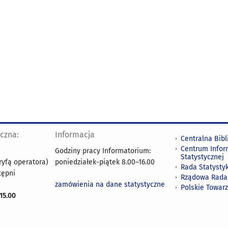
yczna:
Informacja
Centralna Bibl
Centrum Infor
Godziny pracy Informatorium:
Statystycznej
ryfą operatora)
poniedziałek-piątek 8.00
–
16.00
Rada Statystyk
tępni
Rządowa Rada
zamówienia na dane statystyczne
Polskie Towar
15.00