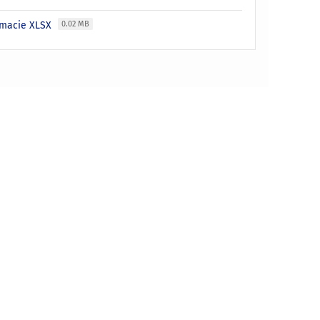
ormacie XLSX
0.02 MB