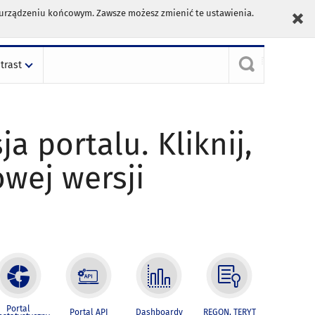
m urządzeniu końcowym. Zawsze możesz zmienić te ustawienia.
trast
ja portalu. Kliknij,
owej wersji
Portal
Portal API
Dashboardy
REGON, TERYT