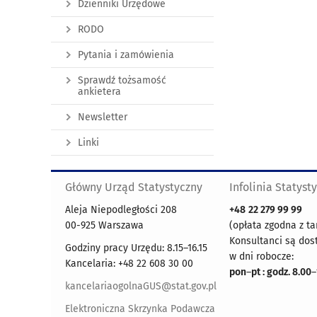
Dzienniki Urzędowe
RODO
Pytania i zamówienia
Sprawdź tożsamość
ankietera
Newsletter
Linki
Główny Urząd Statystyczny
Infolinia Statyst
Aleja Niepodległości 208
+48
22 279 99 99
00-925 Warszawa
(opłata zgodna z ta
Konsultanci są dos
Godziny pracy Urzędu: 8.15–16.15
w dni robocze:
Kancelaria: +48 22 608 30 00
pon
–
pt : godz. 8.00
–
kancelariaogolnaGUS@stat.gov.pl
Elektroniczna Skrzynka Podawcza