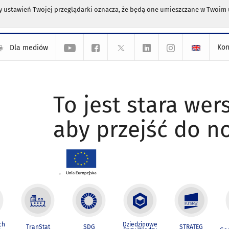
any ustawień Twojej przeglądarki oznacza, że będą one umieszczane w Twoi
Kon
Dla mediów
To jest stara wers
aby przejść do n
ch
Dziedzinowe
TranStat
SDG
STRATEG