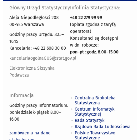
Główny Urząd Statystyczny
Infolinia Statystyczna:
Aleja Niepodległości 208
+48
22 279 99 99
00-925 Warszawa
(opłata zgodna z taryfą
operatora)
Godziny pracy Urzędu: 8.15–
Konsultanci są dostępni
16.15
w dni robocze:
Kancelaria: +48 22 608 30 00
pon
–
pt : godz. 8.00
–
15.00
kancelariaogolnaGUS@stat.gov.pl
Elektroniczna Skrzynka
Podawcza
Informacja
Centralna Biblioteka
Statystyczna
Godziny pracy Informatorium:
Centrum Informatyki
poniedziałek-piątek 8.00
–
Statystycznej
16.00
Rada Statystyki
Rządowa Rada Ludnościowa
zamówienia na dane
Polskie Towarzystwo
Statystyczne
statystyczne