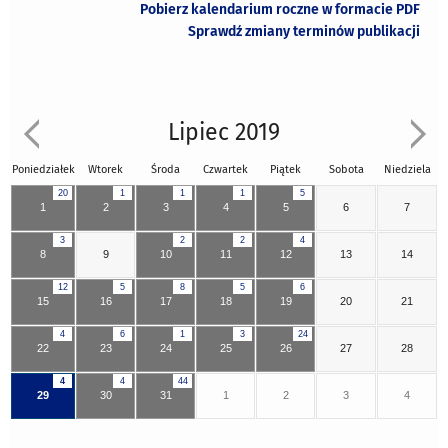
Pobierz kalendarium roczne w formacie PDF
Sprawdź zmiany terminów publikacji
Lipiec 2019
Poniedziałek
Wtorek
Środa
Czwartek
Piątek
Sobota
Niedziela
20
1
1
1
5
1
2
3
4
5
6
7
3
2
2
4
8
9
10
11
12
13
14
12
5
8
5
6
15
16
17
18
19
20
21
4
6
1
3
24
22
23
24
25
26
27
28
4
4
44
29
30
31
1
2
3
4