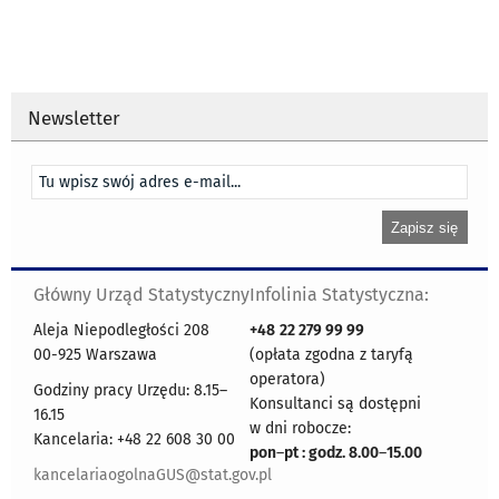
Newsletter
Główny Urząd Statystyczny
Infolinia Statystyczna:
Aleja Niepodległości 208
+48
22 279 99 99
00-925 Warszawa
(opłata zgodna z taryfą
operatora)
Godziny pracy Urzędu: 8.15–
Konsultanci są dostępni
16.15
w dni robocze:
Kancelaria: +48 22 608 30 00
pon
–
pt : godz. 8.00
–
15.00
kancelariaogolnaGUS@stat.gov.pl