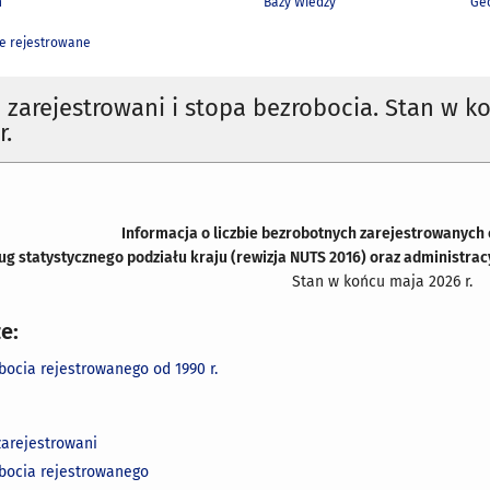
h
Bazy Wiedzy
Geo
e rejestrowane
 zarejestrowani i stopa bezrobocia. Stan w k
r.
Informacja o liczbie bezrobotnych zarejestrowanych
ług
statystycznego podziału kraju (rewizja NUTS 2016) oraz administrac
Stan w końcu maja 2026 r.
e:
bocia rejestrowanego od 1990 r.
zarejestrowani
bocia rejestrowanego