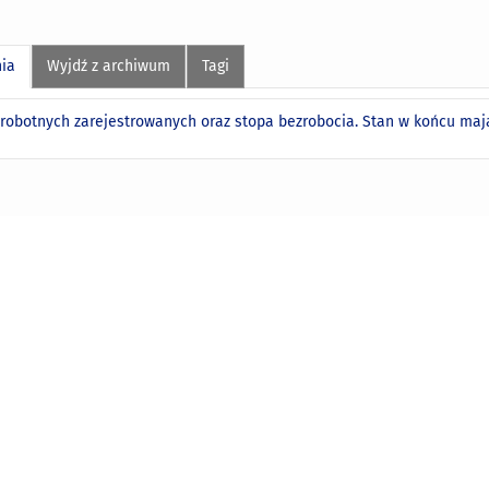
nia
Wyjdź z archiwum
Tagi
zrobotnych zarejestrowanych oraz stopa bezrobocia. Stan w końcu maja