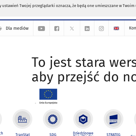
any ustawień Twojej przeglądarki oznacza, że będą one umieszczane w Twoi
Kon
Dla mediów
To jest stara wers
aby przejść do n
ch
Dziedzinowe
TranStat
SDG
STRATEG