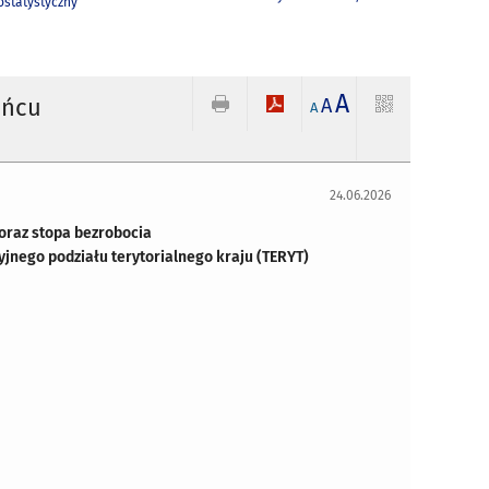
statystyczny
A
ońcu
A
A
24.06.2026
 oraz stopa bezrobocia
yjnego podziału terytorialnego kraju (TERYT)