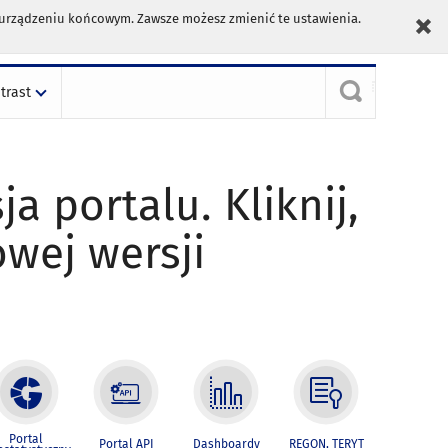
m urządzeniu końcowym. Zawsze możesz zmienić te ustawienia.
trast
ja portalu. Kliknij,
owej wersji
Portal
Portal API
Dashboardy
REGON, TERYT