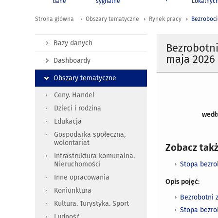
dane
sygnalne
Lokalnyc
Strona główna
Obszary tematyczne
Rynek pracy
Bezroboci
Bazy danych
Bezrobotni
maja 2026 
Dashboardy
Obszary tematyczne
Ceny. Handel
Dzieci i rodzina
wed
Edukacja
Gospodarka społeczna,
wolontariat
Zobacz takż
Infrastruktura komunalna.
Stopa bezro
Nieruchomości
Inne opracowania
Opis pojęć
:
Koniunktura
Bezrobotni 
Kultura. Turystyka. Sport
Stopa bezro
Ludność