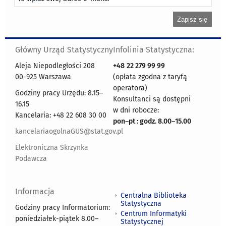
Główny Urząd Statystyczny
Infolinia Statystyczna:
Aleja Niepodległości 208
+48
22 279 99 99
00-925 Warszawa
(opłata zgodna z taryfą
operatora)
Godziny pracy Urzędu: 8.15–
Konsultanci są dostępni
16.15
w dni robocze:
Kancelaria: +48 22 608 30 00
pon
–
pt : godz. 8.00
–
15.00
kancelariaogolnaGUS@stat.gov.pl
Elektroniczna Skrzynka
Podawcza
Informacja
Centralna Biblioteka
Statystyczna
Godziny pracy Informatorium:
Centrum Informatyki
poniedziałek-piątek 8.00
–
Statystycznej