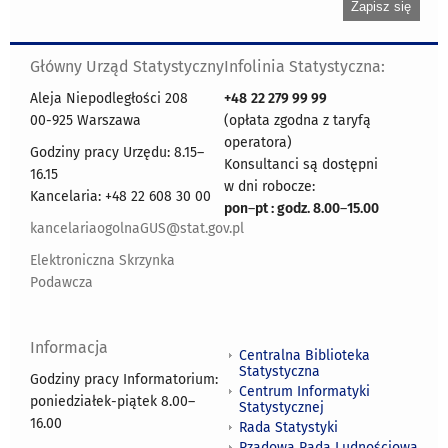
Główny Urząd Statystyczny
Infolinia Statystyczna:
Aleja Niepodległości 208
+48
22 279 99 99
00-925 Warszawa
(opłata zgodna z taryfą
operatora)
Godziny pracy Urzędu: 8.15–
Konsultanci są dostępni
16.15
w dni robocze:
Kancelaria: +48 22 608 30 00
pon
–
pt : godz. 8.00
–
15.00
kancelariaogolnaGUS@stat.gov.pl
Elektroniczna Skrzynka
Podawcza
Informacja
Centralna Biblioteka
Statystyczna
Godziny pracy Informatorium:
Centrum Informatyki
poniedziałek-piątek 8.00
–
Statystycznej
16.00
Rada Statystyki
Rządowa Rada Ludnościowa