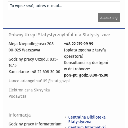
Główny Urząd Statystyczny
Infolinia Statystyczna:
Aleja Niepodległości 208
+48
22 279 99 99
00-925 Warszawa
(opłata zgodna z taryfą
operatora)
Godziny pracy Urzędu: 8.15–
Konsultanci są dostępni
16.15
w dni robocze:
Kancelaria: +48 22 608 30 00
pon
–
pt : godz. 8.00
–
15.00
kancelariaogolnaGUS@stat.gov.pl
Elektroniczna Skrzynka
Podawcza
Informacja
Centralna Biblioteka
Statystyczna
Godziny pracy Informatorium:
Centrum Informatyki