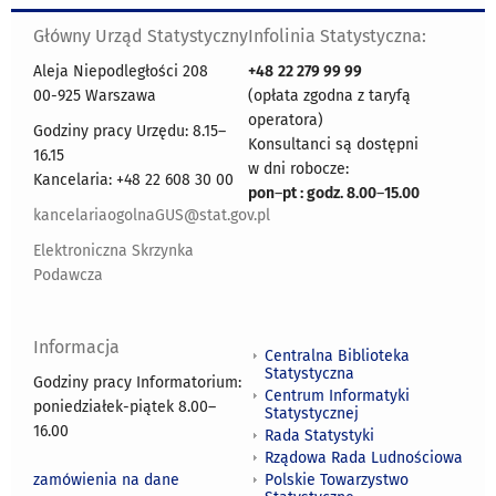
Główny Urząd Statystyczny
Infolinia Statystyczna:
Aleja Niepodległości 208
+48
22 279 99 99
00-925 Warszawa
(opłata zgodna z taryfą
operatora)
Godziny pracy Urzędu: 8.15–
Konsultanci są dostępni
16.15
w dni robocze:
Kancelaria: +48 22 608 30 00
pon
–
pt : godz. 8.00
–
15.00
kancelariaogolnaGUS@stat.gov.pl
Elektroniczna Skrzynka
Podawcza
Informacja
Centralna Biblioteka
Statystyczna
Godziny pracy Informatorium:
Centrum Informatyki
poniedziałek-piątek 8.00
–
Statystycznej
16.00
Rada Statystyki
Rządowa Rada Ludnościowa
zamówienia na dane
Polskie Towarzystwo