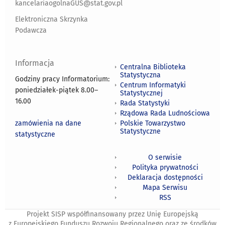
kancelariaogolnaGUS@stat.gov.pl
Elektroniczna Skrzynka
Podawcza
Informacja
Centralna Biblioteka
Statystyczna
Godziny pracy Informatorium:
Centrum Informatyki
poniedziałek-piątek 8.00
–
Statystycznej
16.00
Rada Statystyki
Rządowa Rada Ludnościowa
zamówienia na dane
Polskie Towarzystwo
Statystyczne
statystyczne
O serwisie
Polityka prywatności
Deklaracja dostępności
Mapa Serwisu
RSS
Projekt SISP współfinansowany przez Unię Europejską
z Europejskiego Funduszu Rozwoju Regionalnego oraz ze środków