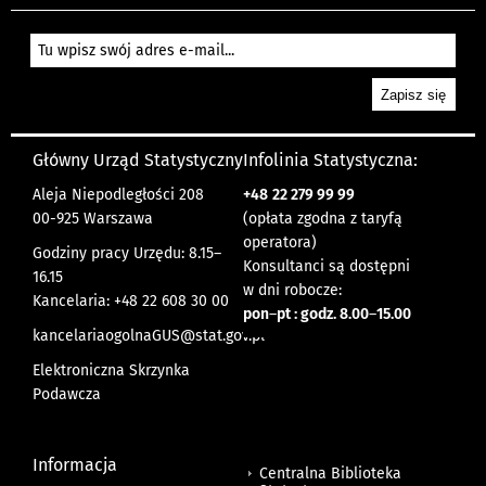
Główny Urząd Statystyczny
Infolinia Statystyczna:
Aleja Niepodległości 208
+48
22 279 99 99
00-925 Warszawa
(opłata zgodna z taryfą
operatora)
Godziny pracy Urzędu: 8.15–
Konsultanci są dostępni
16.15
w dni robocze:
Kancelaria: +48 22 608 30 00
pon
–
pt : godz. 8.00
–
15.00
kancelariaogolnaGUS@stat.gov.pl
Elektroniczna Skrzynka
Podawcza
Informacja
Centralna Biblioteka