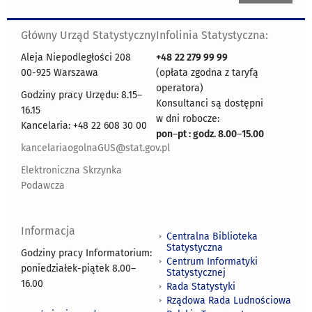
Główny Urząd Statystyczny
Infolinia Statystyczna:
Aleja Niepodległości 208
+48
22 279 99 99
00-925 Warszawa
(opłata zgodna z taryfą
operatora)
Godziny pracy Urzędu: 8.15–
Konsultanci są dostępni
16.15
w dni robocze:
Kancelaria: +48 22 608 30 00
pon
–
pt : godz. 8.00
–
15.00
kancelariaogolnaGUS@stat.gov.pl
Elektroniczna Skrzynka
Podawcza
Informacja
Centralna Biblioteka
Statystyczna
Godziny pracy Informatorium:
Centrum Informatyki
poniedziałek-piątek 8.00
–
Statystycznej
16.00
Rada Statystyki
Rządowa Rada Ludnościowa