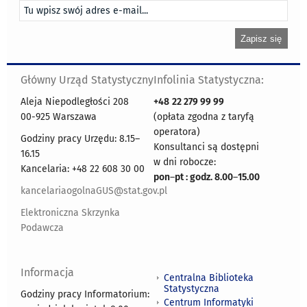
Główny Urząd Statystyczny
Infolinia Statystyczna:
Aleja Niepodległości 208
+48
22 279 99 99
00-925 Warszawa
(opłata zgodna z taryfą
operatora)
Godziny pracy Urzędu: 8.15–
Konsultanci są dostępni
16.15
w dni robocze:
Kancelaria: +48 22 608 30 00
pon
–
pt : godz. 8.00
–
15.00
kancelariaogolnaGUS@stat.gov.pl
Elektroniczna Skrzynka
Podawcza
Informacja
Centralna Biblioteka
Statystyczna
Godziny pracy Informatorium:
Centrum Informatyki