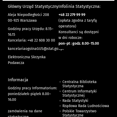
Główny Urząd Statystyczny
Infolinia Statystyczna:
Aleja Niepodległości 208
+48
22 279 99 99
00-925 Warszawa
(opłata zgodna z taryfą
operatora)
Godziny pracy Urzędu: 8.15–
Konsultanci są dostępni
16.15
w dni robocze:
Kancelaria: +48 22 608 30 00
pon
–
pt : godz. 8.00
–
15.00
kancelariaogolnaGUS@stat.gov.pl
Elektroniczna Skrzynka
Podawcza
Informacja
Centralna Biblioteka
Statystyczna
Godziny pracy Informatorium:
Centrum Informatyki
poniedziałek-piątek 8.00
–
Statystycznej
16.00
Rada Statystyki
Rządowa Rada Ludnościowa
zamówienia na dane
Polskie Towarzystwo
Statystyczne
statystyczne