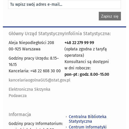
Główny Urząd Statystyczny
Infolinia Statystyczna:
Aleja Niepodległości 208
+48
22 279 99 99
00-925 Warszawa
(opłata zgodna z taryfą
operatora)
Godziny pracy Urzędu: 8.15–
Konsultanci są dostępni
16.15
w dni robocze:
Kancelaria: +48 22 608 30 00
pon
–
pt : godz. 8.00
–
15.00
kancelariaogolnaGUS@stat.gov.pl
Elektroniczna Skrzynka
Podawcza
Informacja
Centralna Biblioteka
Statystyczna
Godziny pracy Informatorium:
Centrum Informatyki