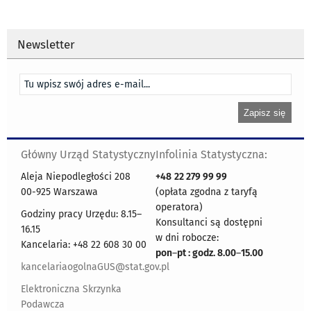
Newsletter
Główny Urząd Statystyczny
Infolinia Statystyczna:
Aleja Niepodległości 208
+48
22 279 99 99
00-925 Warszawa
(opłata zgodna z taryfą
operatora)
Godziny pracy Urzędu: 8.15–
Konsultanci są dostępni
16.15
w dni robocze:
Kancelaria: +48 22 608 30 00
pon
–
pt : godz. 8.00
–
15.00
kancelariaogolnaGUS@stat.gov.pl
Elektroniczna Skrzynka
Podawcza