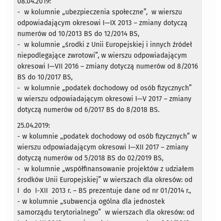
08.04.2019:
- w kolumnie „ubezpieczenia społeczne”, w wierszu
odpowiadającym okresowi I—IX 2013 – zmiany dotyczą
numerów od 10/2013 BS do 12/2014 BS,
- w kolumnie „środki z Unii Europejskiej i innych źródeł
niepodlegające zwrotowi”, w wierszu odpowiadającym
okresowi I—VII 2016 – zmiany dotyczą numerów od 8/2016
BS do 10/2017 BS,
- w kolumnie „podatek dochodowy od osób fizycznych”
w wierszu odpowiadającym okresowi I—V 2017 – zmiany
dotyczą numerów od 6/2017 BS do 8/2018 BS.
25.04.2019:
- w kolumnie „podatek dochodowy od osób fizycznych” w
wierszu odpowiadającym okresowi I—XII 2017 – zmiany
dotyczą numerów od 5/2018 BS do 02/2019 BS,
- w kolumnie „współfinansowanie projektów z udziałem
środków Unii Europejskiej” w wierszach dla okresów: od
I do I-XII 2013 r. – BS prezentuje dane od nr 01/2014 r.,
- w kolumnie „subwencja ogólna dla jednostek
samorządu terytorialnego” w wierszach dla okresów: od