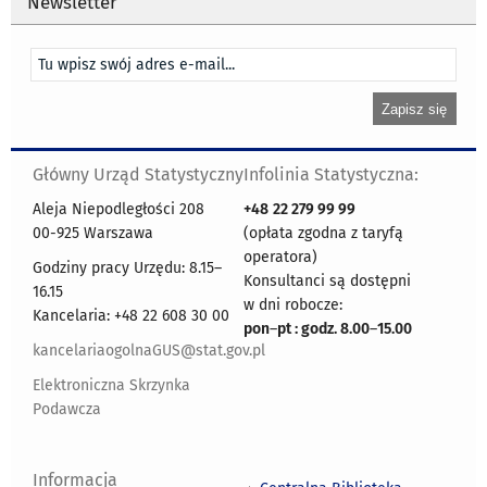
Newsletter
Główny Urząd Statystyczny
Infolinia Statystyczna:
Aleja Niepodległości 208
+48
22 279 99 99
00-925 Warszawa
(opłata zgodna z taryfą
operatora)
Godziny pracy Urzędu: 8.15–
Konsultanci są dostępni
16.15
w dni robocze:
Kancelaria: +48 22 608 30 00
pon
–
pt : godz. 8.00
–
15.00
kancelariaogolnaGUS@stat.gov.pl
Elektroniczna Skrzynka
Podawcza
Informacja