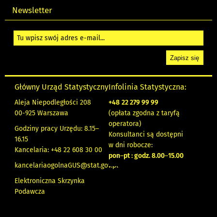
Newsletter
Główny Urząd Statystyczny
Infolinia Statystyczna:
Aleja Niepodległości 208
+48
22 279 99 99
00-925 Warszawa
(opłata zgodna z taryfą
operatora)
Godziny pracy Urzędu: 8.15–
Konsultanci są dostępni
16.15
w dni robocze:
Kancelaria: +48 22 608 30 00
pon
–
pt : godz. 8.00
–
15.00
kancelariaogolnaGUS@stat.gov.pl
Elektroniczna Skrzynka
Podawcza