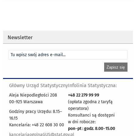
Newsletter
Główny Urząd Statystyczny
Infolinia Statystyczna:
Aleja Niepodległości 208
+48
22 279 99 99
00-925 Warszawa
(opłata zgodna z taryfą
operatora)
Godziny pracy Urzędu: 8.15–
Konsultanci są dostępni
16.15
w dni robocze:
Kancelaria: +48 22 608 30 00
pon
–
pt : godz. 8.00
–
15.00
kancelariaogolnaGUS@stat.gov.pl