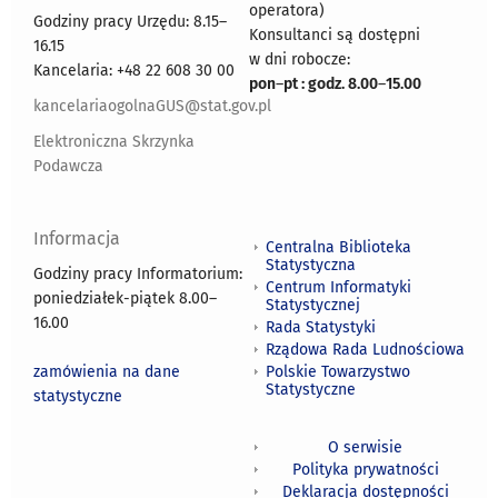
operatora)
Godziny pracy Urzędu: 8.15–
Konsultanci są dostępni
16.15
w dni robocze:
Kancelaria: +48 22 608 30 00
pon
–
pt : godz. 8.00
–
15.00
kancelariaogolnaGUS@stat.gov.pl
Elektroniczna Skrzynka
Podawcza
Informacja
Centralna Biblioteka
Statystyczna
Godziny pracy Informatorium:
Centrum Informatyki
poniedziałek-piątek 8.00
–
Statystycznej
16.00
Rada Statystyki
Rządowa Rada Ludnościowa
zamówienia na dane
Polskie Towarzystwo
Statystyczne
statystyczne
O serwisie
Polityka prywatności
Deklaracja dostępności