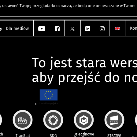
any ustawień Twojej przeglądarki oznacza, że będą one umieszczane w Twoi
Kon
Dla mediów
To jest stara wers
aby przejść do n
ch
Dziedzinowe
TranStat
SDG
STRATEG