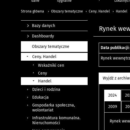
dane
sygnalne
Lokalnyc
Strona główna
Obszary tematyczne
Ceny. Handel
Handel
Bazy danych
Rynek wewn
Dashboardy
Obszary tematyczne
Data publikacji:
Ceny. Handel
Rynek wewnętrzn
Wskaźniki cen
Ceny
Wyjdź z archi
Handel
Dzieci i rodzina
2024
20
Edukacja
Gospodarka społeczna,
2009
20
wolontariat
Infrastruktura komunalna.
Rynek wewn
Nieruchomości