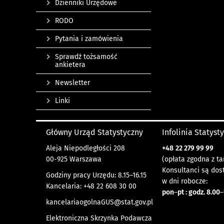
Dzienniki Urzędowe
RODO
Pytania i zamówienia
Sprawdź tożsamość
ankietera
Newsletter
Linki
Główny Urząd Statystyczny
Infolinia Statyst
Aleja Niepodległości 208
+48
22 279 99 99
00-925 Warszawa
(opłata zgodna z ta
Konsultanci są dos
Godziny pracy Urzędu: 8.15–16.15
w dni robocze:
Kancelaria: +48 22 608 30 00
pon
–
pt : godz. 8.00
–
kancelariaogolnaGUS@stat.gov.pl
Elektroniczna Skrzynka Podawcza