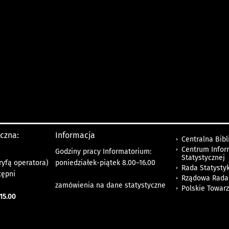
yczna:
Informacja
Centralna Bibl
Centrum Infor
Godziny pracy Informatorium:
Statystycznej
ryfą operatora)
poniedziałek-piątek 8.00
–
16.00
Rada Statystyk
tępni
Rządowa Rada
zamówienia na dane statystyczne
Polskie Towar
15.00