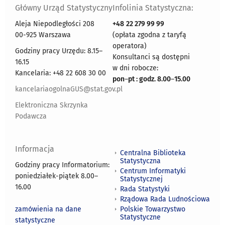
Główny Urząd Statystyczny
Infolinia Statystyczna:
Aleja Niepodległości 208
+48
22 279 99 99
00-925 Warszawa
(opłata zgodna z taryfą
operatora)
Godziny pracy Urzędu: 8.15–
Konsultanci są dostępni
16.15
w dni robocze:
Kancelaria: +48 22 608 30 00
pon
–
pt : godz. 8.00
–
15.00
kancelariaogolnaGUS@stat.gov.pl
Elektroniczna Skrzynka
Podawcza
Informacja
Centralna Biblioteka
Statystyczna
Godziny pracy Informatorium:
Centrum Informatyki
poniedziałek-piątek 8.00
–
Statystycznej
16.00
Rada Statystyki
Rządowa Rada Ludnościowa
zamówienia na dane
Polskie Towarzystwo
Statystyczne
statystyczne