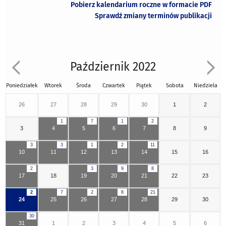
Pobierz kalendarium roczne w formacie PDF
Sprawdź zmiany terminów publikacji
Październik 2022
Poniedziałek
Wtorek
Środa
Czwartek
Piątek
Sobota
Niedziela
26
27
28
29
30
1
2
1
7
1
2
3
4
5
6
7
8
9
3
3
1
2
11
10
11
12
13
14
15
16
2
3
9
8
17
18
19
20
21
22
23
2
7
2
8
21
24
25
26
27
28
29
30
30
31
1
2
3
4
5
6