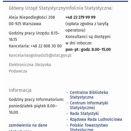
Główny Urząd Statystyczny
Infolinia Statystyczna:
Aleja Niepodległości 208
+48
22 279 99 99
00-925 Warszawa
(opłata zgodna z taryfą
operatora)
Godziny pracy Urzędu: 8.15–
Konsultanci są dostępni
16.15
w dni robocze:
Kancelaria: +48 22 608 30 00
pon
–
pt : godz. 8.00
–
15.00
kancelariaogolnaGUS@stat.gov.pl
Elektroniczna Skrzynka
Podawcza
Informacja
Centralna Biblioteka
Statystyczna
Godziny pracy Informatorium:
Centrum Informatyki
poniedziałek-piątek 8.00
–
Statystycznej
16.00
Rada Statystyki
Rządowa Rada Ludnościowa
zamówienia na dane
Polskie Towarzystwo
Statystyczne