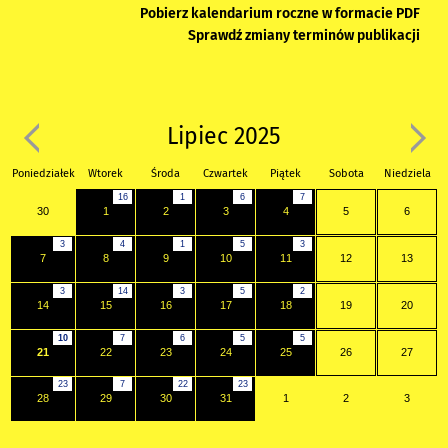
Pobierz kalendarium roczne w formacie PDF
Sprawdź zmiany terminów publikacji
Lipiec 2025
Poniedziałek
Wtorek
Środa
Czwartek
Piątek
Sobota
Niedziela
16
1
6
7
30
1
2
3
4
5
6
3
4
1
5
3
7
8
9
10
11
12
13
3
14
3
5
2
14
15
16
17
18
19
20
10
7
6
5
5
21
22
23
24
25
26
27
23
7
22
23
28
29
30
31
1
2
3