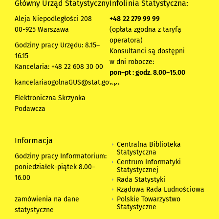
Główny Urząd Statystyczny
Infolinia Statystyczna:
Aleja Niepodległości 208
+48
22 279 99 99
00-925 Warszawa
(opłata zgodna z taryfą
operatora)
Godziny pracy Urzędu: 8.15–
Konsultanci są dostępni
16.15
w dni robocze:
Kancelaria: +48 22 608 30 00
pon
–
pt : godz. 8.00
–
15.00
kancelariaogolnaGUS@stat.gov.pl
Elektroniczna Skrzynka
Podawcza
Informacja
Centralna Biblioteka
Statystyczna
Godziny pracy Informatorium:
Centrum Informatyki
poniedziałek-piątek 8.00
–
Statystycznej
16.00
Rada Statystyki
Rządowa Rada Ludnościowa
zamówienia na dane
Polskie Towarzystwo
Statystyczne
statystyczne