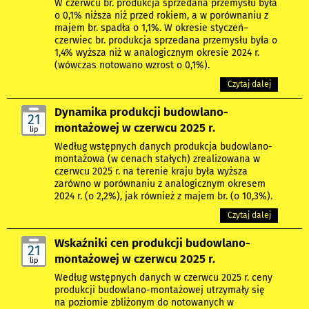
W czerwcu br. produkcja sprzedana przemysłu była
o 0,1% niższa niż przed rokiem, a w porównaniu z
majem br. spadła o 1,1%. W okresie styczeń–
czerwiec br. produkcja sprzedana przemysłu była o
1,4% wyższa niż w analogicznym okresie 2024 r.
(wówczas notowano wzrost o 0,1%).
Czytaj dalej
Dynamika produkcji budowlano-
21
montażowej w czerwcu 2025 r.
lip
Według wstępnych danych produkcja budowlano-
montażowa (w cenach stałych) zrealizowana w
czerwcu 2025 r. na terenie kraju była wyższa
zarówno w porównaniu z analogicznym okresem
2024 r. (o 2,2%), jak również z majem br. (o 10,3%).
Czytaj dalej
Wskaźniki cen produkcji budowlano-
21
montażowej w czerwcu 2025 r.
lip
Według wstępnych danych w czerwcu 2025 r. ceny
produkcji budowlano-montażowej utrzymały się
na poziomie zbliżonym do notowanych w