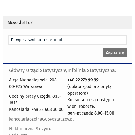
Newsletter
Główny Urząd Statystyczny
Infolinia Statystyczna:
Aleja Niepodległości 208
+48
22 279 99 99
00-925 Warszawa
(opłata zgodna z taryfą
operatora)
Godziny pracy Urzędu: 8.15–
Konsultanci są dostępni
16.15
w dni robocze:
Kancelaria: +48 22 608 30 00
pon
–
pt : godz. 8.00
–
15.00
kancelariaogolnaGUS@stat.gov.pl
Elektroniczna Skrzynka