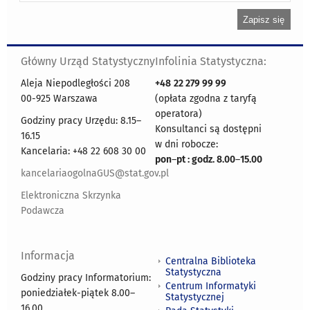
Główny Urząd Statystyczny
Infolinia Statystyczna:
Aleja Niepodległości 208
+48
22 279 99 99
00-925 Warszawa
(opłata zgodna z taryfą
operatora)
Godziny pracy Urzędu: 8.15–
Konsultanci są dostępni
16.15
w dni robocze:
Kancelaria: +48 22 608 30 00
pon
–
pt : godz. 8.00
–
15.00
kancelariaogolnaGUS@stat.gov.pl
Elektroniczna Skrzynka
Podawcza
Informacja
Centralna Biblioteka
Statystyczna
Godziny pracy Informatorium:
Centrum Informatyki
poniedziałek-piątek 8.00
–
Statystycznej
16.00