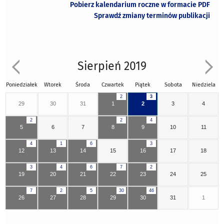
Pobierz kalendarium roczne w formacie PDF
Sprawdź zmiany terminów publikacji
Sierpień 2019
Poniedziałek
Wtorek
Środa
Czwartek
Piątek
Sobota
Niedziela
2
3
29
30
31
1
2
3
4
2
2
4
5
6
7
8
9
10
11
4
1
6
3
12
13
14
15
16
17
18
3
4
6
7
2
19
20
21
22
23
24
25
7
2
5
30
46
26
27
28
29
30
31
1